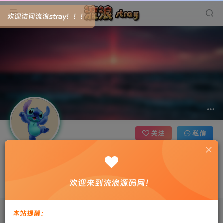
欢迎访问流浪stray！！！
关注
私信
sd7890
3枚徽章
安徽省马鞍山市
欢迎来到流浪源码网！
即便是再微小不过的事情，你也要用心去做。这就是成功的秘密
本站提醒：
文章
0
收藏
0
评论
0
粉丝
0