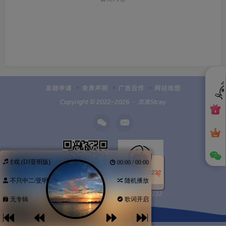
友链申请
免责声明
广告合作
网站地图
Copyright © 2022-2026 ・
流浪Stray
牵丝戏 (DJ亚明版)
00:00 / 00:00
不只中二/亚明
随机播放
Q群100949232
扫码加微信
无专辑
歌词开启