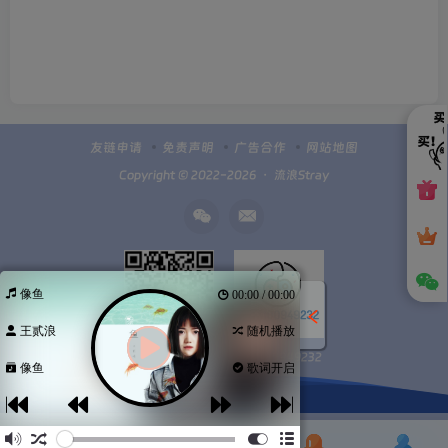
友链申请
免责声明
广告合作
网站地图
Copyright © 2022-2026 ・
流浪Stray
像鱼
00:00 / 00:00
王贰浪
随机播放
Q群100949232
扫码加微信
像鱼
歌词开启