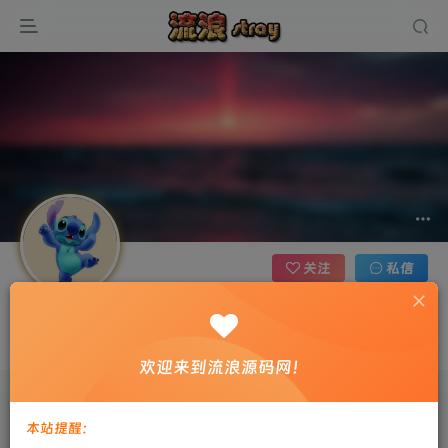
关注
私信
星球大战
当我们懂得珍惜平凡的幸福时，就已经成了人生的赢家
欢迎来到流浪源码网！
文章
0
收藏
0
评论
5
粉丝
0
本站提醒：