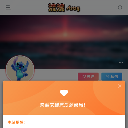
关注
私信
哈哈
3枚徽章
山西省太原市
欢迎来到流浪源码网！
世界并没有变，改变的是我们
本站提醒：
文章
0
收藏
0
评论
0
粉丝
0