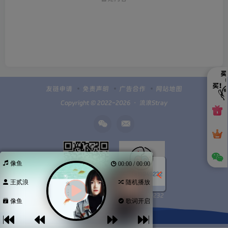
友链申请
免责声明
广告合作
网站地图
Copyright © 2022-2026 ・
流浪Stray
像鱼
00:00 / 00:00
王贰浪
随机播放
Q群100949232
扫码加微信
像鱼
歌词开启