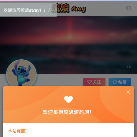
！！！
关注
私信
xtxli
3枚徽章
江西省宜春市
欢迎来到流浪源码网！
每个人都存在着那部分为别人而活的自己
本站提醒：
文章
0
收藏
0
评论
0
粉丝
0