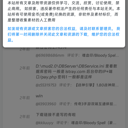
本站所有文章及附带资源仅供学习、交流、欣赏、讨论使用，禁
止商用。 如损害、违反著作权法产生的任何责任与本站无关。本
文章
1646
商品
3
收藏
0
评论
21
粉丝
36
站所有可使用金币(或免费)兑换的资源，非软件及素材标价，而
是整理收集素材的人工费用
不需要 按教程自行授权
如发现有资源或文章损害您的合法权益，请及时联系管理员。 我
1年前
们将第一时间删除并关闭此文章和资源的下载，维护您的合法权
@li3903960
评论于：
【战神引擎】天花板插件-稻草人复古完整版+双端+教程
益。
解压密码:274914
2年前
@69698686mm
评论于：
嗜血印/Bloody Spell（豪华正式版-Build.9110207-7-13+全DLC+创意工坊MOD）
D:\mud2.0\DBServer\DBService.ini 里看数
2年前
据库密码 一般是 lstray.com 后台你的IP+端
口/pay.php 密码1 一般都是这样
@z55319753
评论于：
【战神引擎】1.80战神陨落激情版+安卓苹果双端+教程
win
2年前
@li3903960
评论于：
传奇3手游双端互通体验版+PC+安卓+教程
下载链接不是写的有啦
2年前
@kkiiuuyy
评论于：
嗜血印/Bloody Spell（豪华正式版-Build.9110207-7-13+全DLC+创意工坊MOD）