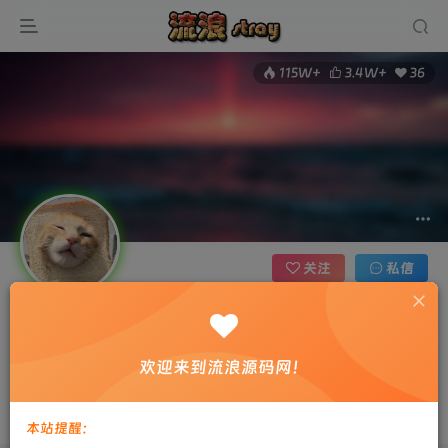
115W+
3.4W+
36
关注
私信
剑心
13枚徽章
无处安放的青春
河南省商丘市
欢迎来到流浪源码网！
管理员
我们人生中最大的懒惰，就是当我们明知自己拥有作出选择的能
力，却不去主动改变而是放任它的生活态度
本站提醒：