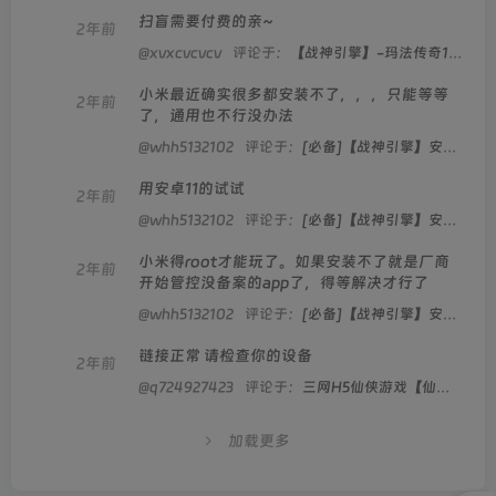
扫盲需要付费的亲~
2年前
@xvxcvcvcv
评论于：
【战神引擎】-玛法传奇1.76复古服务端+小飞鞋+双端+教程
小米最近确实很多都安装不了，，，只能等等
2年前
了，通用也不行没办法
@whh5132102
评论于：
[必备]【战神引擎】安卓14客户端壳子
用安卓11的试试
2年前
@whh5132102
评论于：
[必备]【战神引擎】安卓14客户端壳子
小米得root才能玩了。如果安装不了就是厂商
2年前
开始管控没备案的app了，得等解决才行了
@whh5132102
评论于：
[必备]【战神引擎】安卓14客户端壳子
链接正常 请检查你的设备
2年前
@q724927423
评论于：
三网H5仙侠游戏【仙迹哪吒H5】2024整理Linux服务端+GM授权后台+教程
加载更多