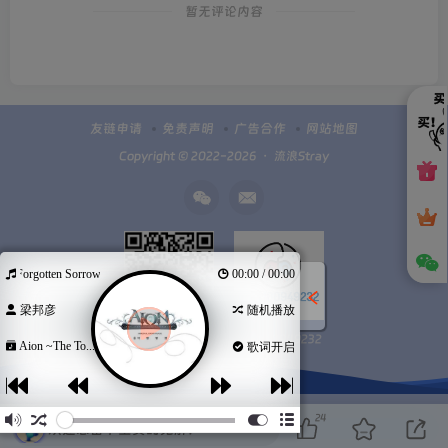
暂无评论内容
友链申请
免责声明
广告合作
网站地图
Copyright © 2022-2026 ・
流浪Stray
Forgotten Sorrow (Eng.ver)
00:00 / 00:00
梁邦彦
随机播放
Q群100949232
扫码加微信
Aion ~The To...
歌词开启
24
欢迎您留下宝贵的见解！