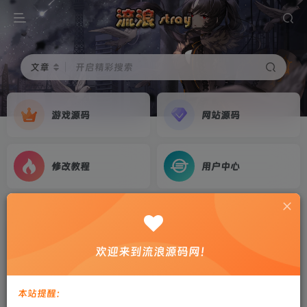
文章
开启精彩搜索
游戏源码
网站源码
修改教程
用户中心
首页
游戏源码
正文
[寄售]【战神引擎】白猪G2.5-众神之战4神之宝藏
欢迎来到流浪源码网！
离线飞剑版免授权服务端+双端+教程
剑心
关注
私信
本站提醒：
1个月前更新