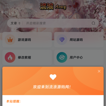
文章
开启精彩搜索
游戏源码
网站源码
修改教程
用户中心
首页
游戏源码
正文
[寄售]【战神引擎】白猪G2.5-玛法传说复古铭文
欢迎来到流浪源码网！
元素飞剑版免授权修复版服务端+双端+教程
剑心
关注
私信
本站提醒：
1个月前更新