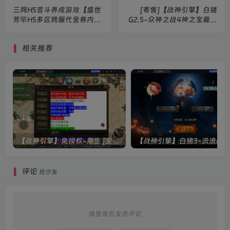
三网H5宫斗养成游戏【盛世
[寄售]【战神引擎】白猪
芳華H5多区跨服代金券内购
G2.5-众神之战4神之宝藏离
版】2026最新整理Linux手
线飞剑版免授权服务端+双端
工服务端+全套前后端源码
+教程
相关推荐
+CDK授权后台+简易安卓客
户端+详细搭建教程
【战神引擎】免授权-原生 [全屏自动拾取] 插件 + 配置教程（更新修复版，具体自测）
评论
抢沙发
请登录后发表评论