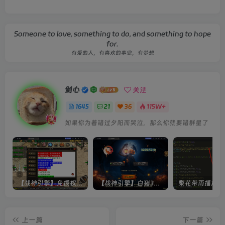
Someone to love, something to do, and something to hope
for.
有爱的人，有喜欢的事业，有梦想
剑心
关注
1645
21
36
115W+
如果你为着错过夕阳而哭泣，那么你就要错群星了
【战神引擎】免授权-原生 [全屏自动拾取] 插件 + 配置教程（更新修复版，具体自测）
【战神引擎】白猪3-流浪战神3神技8大陆全屏拾取版特色服务端+生肖+转生+秘境+神魔+双端+教程(更新眼神拾取)
上一篇
下一篇