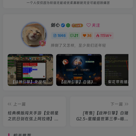
一个人仅仅因为软弱无能或优柔寡断就完全可能招致痛苦
剑心
关注
1646
21
36
115W+
摔倒了又怎样，至少我们还年轻
【战神引擎】免授权-原生 [全屏自动拾取] 插件 + 配置教程（更新修复版，具体自测）
【战神引擎】白猪3-流浪战神3神技8大陆全屏拾取版特色服务端+生肖+转生+秘境+神魔+双端+教程(更新眼神拾取)
上一篇
下一篇
经典横版闯关手游【全明星
[寄售]【战神引擎】白猪
之抗日剑在弦上阿拉德】
G2.5-星耀盛世第三季-暗黑
2026最新整理Linux本地学
纪元单职业十大陆4世界免授
习手工端+后台+双端+教程
权服务端+双端+教程
相关推荐