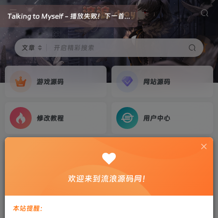
文章
开启精彩搜索
游戏源码
网站源码
修改教程
用户中心
首页
游戏源码
正文
经典横版闯关手游【全明星之混沌大陆阿拉德[60
欢迎来到流浪源码网！
帧]】2026最新整理Linux本地学习手工端+前后端
全套源码+后台+双端+教程
本站提醒：
剑心
关注
私信