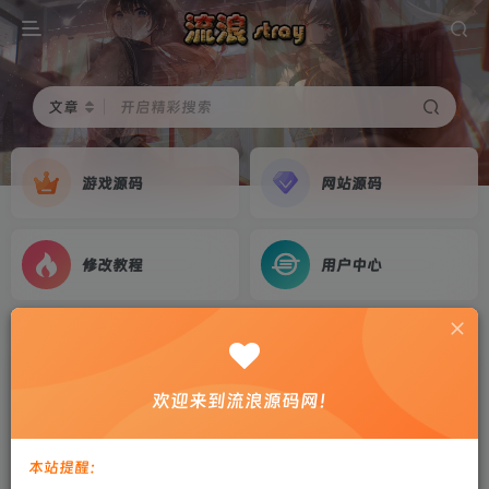
文章
开启精彩搜索
游戏源码
网站源码
修改教程
用户中心
首页
游戏源码
正文
三网H5游戏【魔塔大冒险H5】2026最新整理WIN
欢迎来到流浪源码网！
系服务端+Linux手工服务端+简易客户端+教程
剑心
关注
私信
本站提醒：
2个月前更新