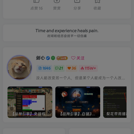
点赞
16
赞赏
分享
收藏
Time and experience heals pain.
时间和经历会抚平一切伤痛
剑心
关注
1646
21
36
115W+
没人能改变另一个人，但是某个人能成为一个人改变的原因
【战神引擎】免授权-原生 [全屏自动拾取] 插件 + 配置教程（更新修复版，具体自测）
【战神引擎】白猪3-流浪战神3神技8大陆全屏拾取版特色服务端+生肖+转生+秘境+神魔+双端+教程(更新眼神拾取)