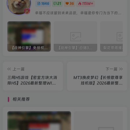
1646
21
36
115W+
幸福不应该留到未来品尝，幸福是你专门为当下的自己所准备的
【战神引擎】免授权-原生 [全屏自动拾取] 插件 + 配置教程（更新修复版，具体自测）
【战神引擎】白猪3-流浪战神3神技8大陆全屏拾取版特色服务端+生肖+转生+秘境+神魔+双端+教程(更新眼神拾取)
上一篇
下一篇
三网H5游戏【密室方块大消
MT3换皮梦幻【长恨歌尊享
除H5】2026最新整理WIN
挂机版】2026最新整理
系服务端+Linux手工服务端
Linux手工服务端+源码+后
+简易客户端+教程
台+双端+详细搭建教程
相关推荐