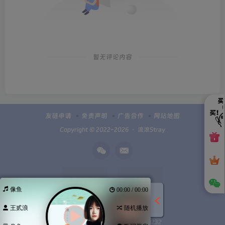
暂无评论内容
友链申请
免责声明
广告合作
网站地图
Copyright © 2022-2026 ・
流浪Stray
像鱼
00:00 / 00:00
王贰浪
随机播放
扫码加微信
Q群100949232