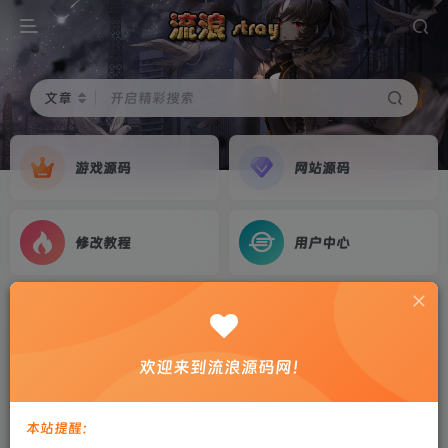
文章
开启精彩搜索
游戏源码
网站源码
修改教程
用户中心
首页
游戏源码
正文
三网H5游戏【鼹鼠联萌H5】2026最新整理WIN系
欢迎来到流浪源码网！
服务端+Linux手工服务端+简易客户端+教程
剑心
关注
私信
本站提醒：
2个月前更新