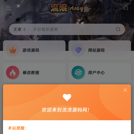
文章
开启精彩搜索
游戏源码
网站源码
修改教程
用户中心
首页
游戏源码
正文
三网H5游戏【密室方块大消除H5】2026最新整理
欢迎来到流浪源码网！
WIN系服务端+Linux手工服务端+简易客户端+教
程
本站提醒：
剑心
关注
私信