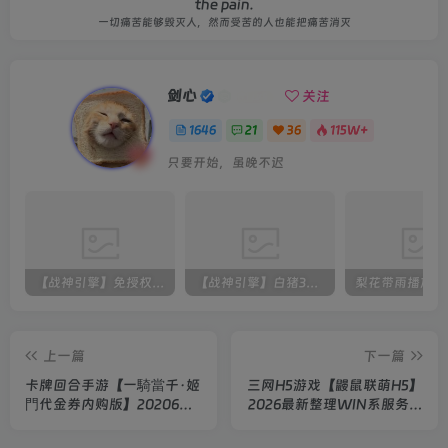
the pain.
一切痛苦能够毁灭人，然而受苦的人也能把痛苦消灭
剑心
关注
1646
21
36
115W+
只要开始，虽晚不迟
【战神引擎】免授权-原生 [全屏自动拾取] 插件 + 配置教程（更新修复版，具体自测）
【战神引擎】白猪3-流浪战神3神技8大陆全屏拾取版特色服务端+生肖+转生+秘境+神魔+双端+教程(更新眼神拾取)
上一篇
下一篇
卡牌回合手游【一騎當千·姬
三网H5游戏【鼹鼠联萌H5】
門代金券内购版】20206最
2026最新整理WIN系服务端
新整理Linux手工服务端+表
+Linux手工服务端+简易客
+活动全开+管理后台+GM授
户端+教程