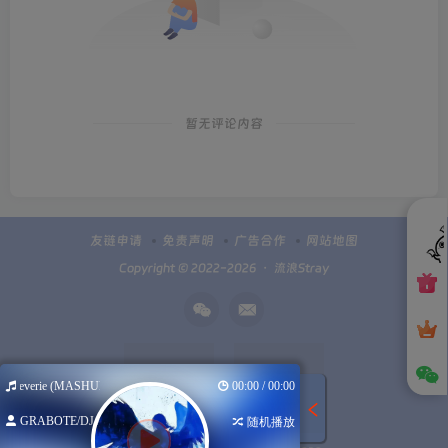
暂无评论内容
友链申请
免责声明
广告合作
网站地图
Copyright © 2022-2026 ・
流浪Stray
Reverie (MASHUP)
00:00 / 00:00
GRABOTE/DJar...
随机播放