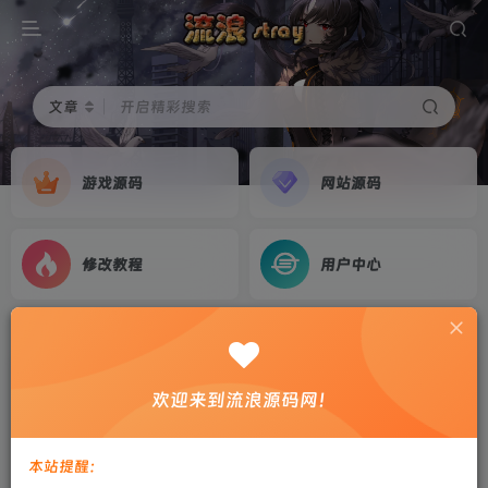
文章
开启精彩搜索
游戏源码
网站源码
修改教程
用户中心
首页
游戏源码
正文
三网H5游戏【我的外卖日常H5】2026最新整理
欢迎来到流浪源码网！
WIN系服务端+Linux手工服务端+教程
剑心
关注
私信
本站提醒：
4个月前更新