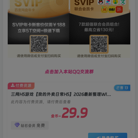
点击加入本站QQ交流群
付费资源
已售 13
三网H5游戏【我的外卖日常H5】2026最新整理WIN系服务端+Linux手工服务端+教程
此内容为付费资源，请付费后查看
29.9
金币~
免费
钻石会员
登录购买