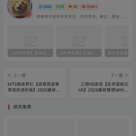
1646
21
36
115W+
如果你不好好享受生活，你的悲伤、难过、害怕、羞愧和内疚会代替你享受
【战神引擎】免授权-原生 [全屏自动拾取] 插件 + 配置教程（更新修复版，具体自测）
【战神引擎】白猪3-流浪战神3神技8大陆全屏拾取版特色服务端+生肖+转生+秘境+神魔+双端+教程(更新眼神拾取)
上一篇
下一篇
MT3换皮梦幻【凌霄西游尊
三网H5游戏【生存冒险记
享挂机进阶版】2026最新整
H5】2026最新整理WIN系
理Linux手工服务端+源码
服务端+Linux手工服务端
+后台+双端+详细搭建教程
+简易客户端+教程
相关推荐