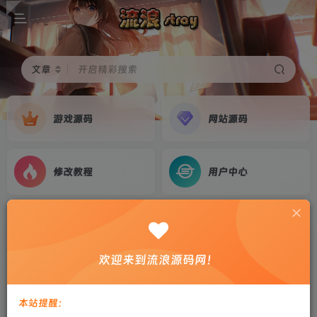
文章
开启精彩搜索
游戏源码
网站源码
修改教程
用户中心
首页
游戏源码
正文
MT3换皮梦幻【凌霄西游尊享挂机进阶版】2026
欢迎来到流浪源码网！
最新整理Linux手工服务端+源码+后台+双端+详
细搭建教程
本站提醒：
剑心
关注
私信