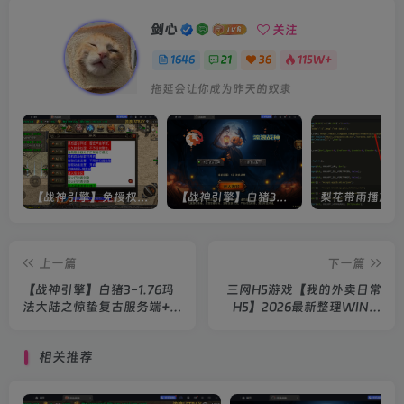
剑心
关注
1646
21
36
115W+
拖延会让你成为昨天的奴隶
【战神引擎】免授权-原生 [全屏自动拾取] 插件 + 配置教程（更新修复版，具体自测）
【战神引擎】白猪3-流浪战神3神技8大陆全屏拾取版特色服务端+生肖+转生+秘境+神魔+双端+教程(更新眼神拾取)
上一篇
下一篇
【战神引擎】白猪3-1.76玛
三网H5游戏【我的外卖日常
法大陆之惊蛰复古服务端+双
H5】2026最新整理WIN系
端+教程
服务端+Linux手工服务端
+教程
相关推荐