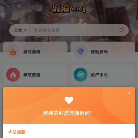
文章
开启精彩搜索
游戏源码
网站源码
修改教程
用户中心
首页
游戏源码
正文
三网H5游戏【火柴人神射手H5】2026最新整理
欢迎来到流浪源码网！
WIN系服务端+Linux手工服务端+简易客户端+教
程
本站提醒：
剑心
关注
私信