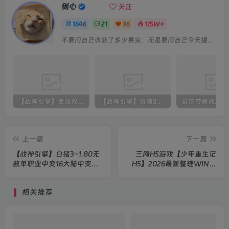
剑心
关注
1646
21
36
115W+
不要问自己收获了多少果实，而是要问自己今天播种了多少种子
【战神引擎】免授权-原生 [全屏自动拾取] 插件 + 配置教程（更新修复版，具体自测）
【战神引擎】白猪3-流浪战神3神技8大陆全屏拾取版特色服务端+生肖+转生+秘境+神魔+双端+教程(更新眼神拾取)
上一篇
下一篇
【战神引擎】白猪3-1.80无
三网H5游戏【少年重生记
赦单职业中变16大陆中变服
H5】2026最新整理WIN系
务端+双端+教程
服务端+Linux手工服务端
+简易客户端+教程
相关推荐