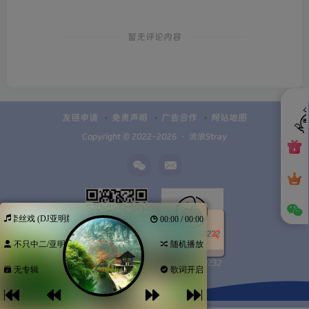
暂无评论内容
友链申请
免责声明
广告合作
网站地图
Copyright © 2022-2026 ・
流浪Stray
牵丝戏 (DJ亚明版)
00:00 / 00:00
不只中二/亚明
随机播放
Q群100949232
扫码加微信
无专辑
歌词开启