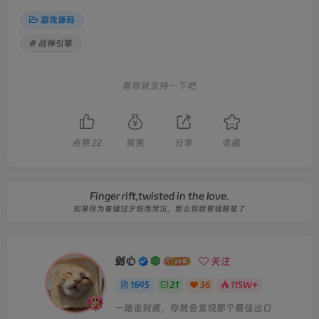
游戏源码
# 战神引擎
喜欢就支持一下吧
点赞
22
赞赏
分享
收藏
Finger rift,twisted in the love.
如果你为着错过夕阳而哭泣，那么你就要错群星了
剑心
关注
1645
21
36
115W+
一路走到底，你就会发现那个最佳出口