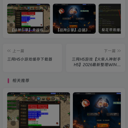
【战神引擎】免授权-原生 [全屏自动拾取] 插件 + 配置教程（更新修复版，具体自测）
【战神引擎】白猪3-流浪战神3神技8大陆全屏拾取版特色服务端+生肖+转生+秘境+神魔+双端+教程(更新眼神拾取)
上一篇
下一篇
三网H5小游戏缓存下载器
三网H5游戏【火柴人神射手
H5】2026最新整理WIN系
服务端+Linux手工服务端
+简易客户端+教程
相关推荐