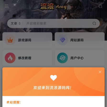
文章
开启精彩搜索
游戏源码
网站源码
修改教程
用户中心
首页
游戏源码
正文
【战神引擎】白猪3-1.80无赦单职业中变16大陆
欢迎来到流浪源码网！
中变服务端+双端+教程
剑心
关注
私信
本站提醒：
5个月前更新