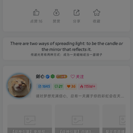
点赞
16
赞赏
分享
收藏
There are two ways of spreading light: to be the candle or
the mirror that reflects it.
传递光亮有两种方式：成为一支蜡烛或当一面镜子
剑心
关注
1645
21
36
115W+
请对梦想充满信心，总有一天属于你的彩虹会在天空微笑
【战神引擎】免授权-原生 [全屏自动拾取] 插件 + 配置教程（更新修复版，具体自测）
【战神引擎】白猪3-流浪战神3神技8大陆全屏拾取版特色服务端+生肖+转生+秘境+神魔+双端+教程(更新眼神拾取)