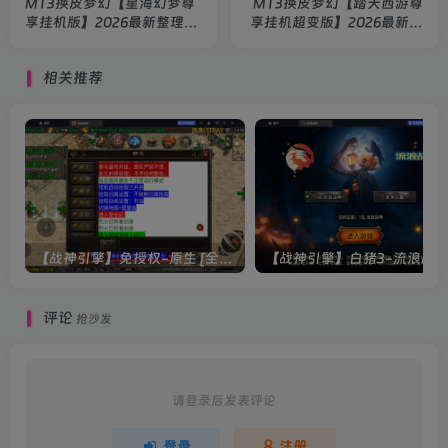
MT3换皮梦幻【星海幻梦尊
MT3换皮梦幻【踏天西游尊
享挂机版】2026最新整理
享挂机超变版】2026最新整
Linux手工服务端+源码+后
理Linux手工服务端+源码
台+双端+详细搭建教程
+后台+双端+详细搭建教程
相关推荐
【战神引擎】免授权-原生 [全屏自动拾取] 插件 + 配置教程（更新修复版，具体自测）
评论
抢沙发
请登录后发表评论
登录
注册