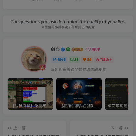
The questions you ask determine the quality of your life.
你生活的品质取决于你所提出的问题
剑心
关注
1646
21
36
115W+
我们都在被这个世界温柔的爱着
【战神引擎】免授权-原生 [全屏自动拾取] 插件 + 配置教程（更新修复版，具体自测）
【战神引擎】白猪3-流浪战神3神技8大陆全屏拾取版特色服务端+生肖+转生+秘境+神魔+双端+教程(更新眼神拾取)
上一篇
下一篇