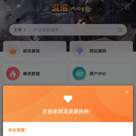
文章
开启精彩搜索
游戏源码
网站源码
修改教程
用户中心
首页
游戏源码
正文
三网H5游戏【钢铁猪猪H5】2026最新整理WIN系
欢迎来到流浪源码网！
服务端+Linux手工服务端+简易客户端+教程
剑心
关注
私信
本站提醒：
5个月前更新