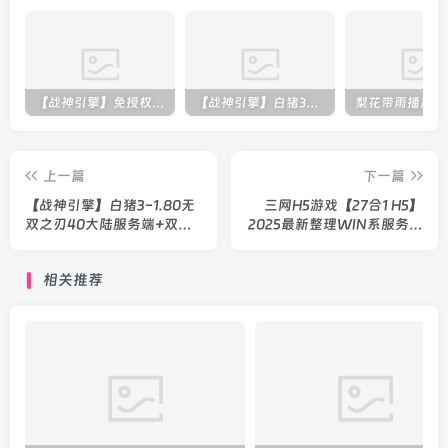
【战神引擎】免授权-原生 [全屏自动拾取] 插件 + 配置教程（更新修复版，具体自测）
【战神引擎】白猪3-流浪战神3神技8大陆全屏拾取版特色服务端+生肖+转生+秘境+神魔+双端+教程(更新眼神拾取)
上一篇
下一篇
【战神引擎】白猪3-1.80无
三网H5游戏【27合1 H5】
双之刃40大陆服务端+双端
2025最新整理WIN系服务端
+教程
+Linux手工服务端+教程
相关推荐