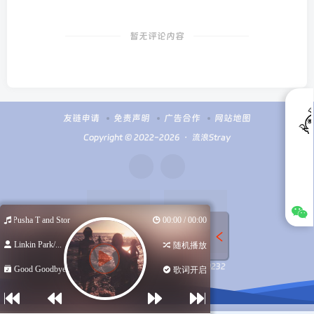
暂无评论内容
友链申请
免责声明
广告合作
网站地图
Copyright © 2022-2026 ・
流浪Stray
. Pusha T and Stormzy)
00:00 / 00:00
Linkin Park/...
随机播放
扫码加微信
Q群100949232
Good Goodbye...
歌词开启