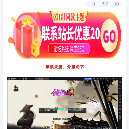
0
717
18
苹果未测，介意勿下