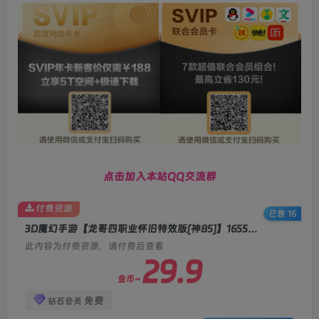
点击加入本站QQ交流群
付费资源
已售 16
3D魔幻手游【龙哥四职业怀旧特效版[神85]】1655互通魔域+2025整理Win系服务端+安卓+GM工具+架设教程
此内容为付费资源，请付费后查看
29.9
金币~
免费
钻石会员