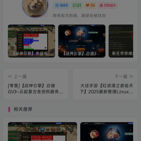
1645
21
36
115W+
照亮前方的路，路就会被找到
【战神引擎】免授权-原生 [全屏自动拾取] 插件 + 配置教程（更新修复版，具体自测）
【战神引擎】白猪3-流浪战神3神技8大陆全屏拾取版特色服务端+生肖+转生+秘境+神魔+双端+教程(更新眼神拾取)
上一篇
下一篇
[寄售]【战神引擎】白猪
大话手游【红浪漫之君临天
GV3-云起复古免授权服务端
下】2025最新整理Linux服
+双端+教程
务端+后台+双端+教程
相关推荐