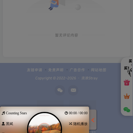
暂无评论内容
友链申请
免责声明
广告合作
网站地图
Copyright © 2022-2026 ・
流浪Stray
Counting Stars
00:00 / 00:00
黑斌
随机播放
Q群100949232
扫码加微信