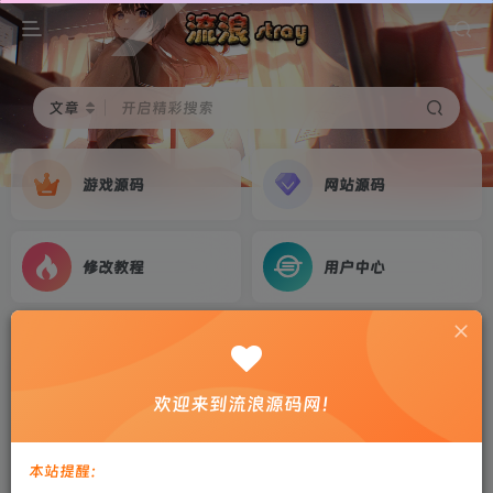
文章
开启精彩搜索
游戏源码
网站源码
修改教程
用户中心
首页
游戏源码
正文
3D魔幻手游【龙哥四职业怀旧特效版[神85]】
欢迎来到流浪源码网！
1655互通魔域+2025整理Win系服务端+安卓+GM
工具+架设教程
本站提醒：
剑心
关注
私信