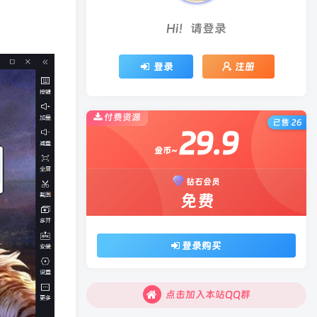
Hi！请登录
登录
注册
付费资源
已售 26
29.9
金币~
钻石会员
免费
登录购买
点击加入本站QQ群
点击加入本站QQ群