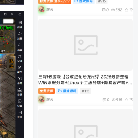
付费资源
29.9
游戏源码
# H5
金币~
前天
0
582
12
三网H5游戏【合成进化恐龙H5】2026最新整理
WIN系服务端+Linux手工服务端+简易客户端+教
程
免费资源
游戏源码
# H5
前天
0
518
15