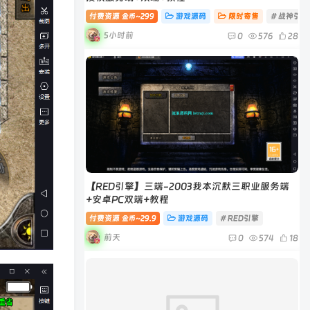
付费资源
299
游戏源码
限时寄售
# 战神引擎
金币~
5小时前
0
576
28
【RED引擎】三端-2003我本沉默三职业服务端
+安卓PC双端+教程
付费资源
29.9
游戏源码
# RED引擎
金币~
前天
0
574
18