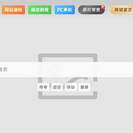
网站源码
修改教程
PC单机
限时寄售
商城首页
搜索
传奇
回合
诛仙
魔兽