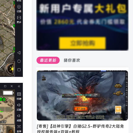
最近更新
猜你喜欢
[寄售]【战神引擎】白猪G2.5-野驴传奇2大陆免
授权服务端+双端+教程