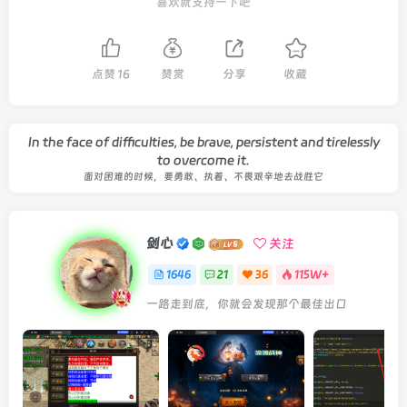
喜欢就支持一下吧
点赞
16
赞赏
分享
收藏
In the face of difficulties, be brave, persistent and tirelessly
to overcome it.
面对困难的时候，要勇敢、执着、不畏艰辛地去战胜它
剑心
关注
1646
21
36
115W+
一路走到底，你就会发现那个最佳出口