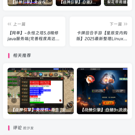
【战神引擎】免授权-原生 [全屏自动拾取] 插件 + 配置教程（更新修复版，具体自测）
【战神引擎】白猪3-流浪战神3神技8大陆全屏拾取版特色服务端+生肖+转生+秘境+神魔+双端+教程(更新眼神拾取)
上一篇
下一篇
【网单】-永恒之塔5.8精修
卡牌回合手游【星辰变内购
java服务端(完善程度高达
版】2025最新整理Linux手
80%)+客户端+教程
工服务端+多区跨服+CDK授
权后台+全物品ID+双端+教
相关推荐
程
【战神引擎】免授权-原生 [全屏自动拾取] 插件 + 配置教程（更新修复版，具体自测）
评论
抢沙发