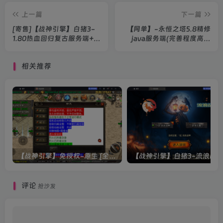
上一篇
下一篇
[寄售]【战神引擎】白猪3-
【网单】-永恒之塔5.8精修
1.80热血回归复古服务端+双
java服务端(完善程度高达
端+教程
80%)+客户端+教程
相关推荐
【战神引擎】免授权-原生 [全屏自动拾取] 插件 + 配置教程（更新修复版，具体自测）
评论
抢沙发