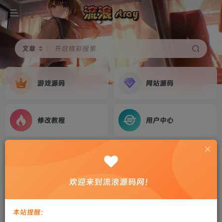
文章
开启精彩搜索
游戏源码
网站源码
修改教程
用户中心
首页
游戏源码
正文
三网H5游戏【九天剑录仙女管家四神器内购版】
欢迎来到流浪源码网！
2025最新整理Linux手工服务端+管理后台+GM授
权后台+简易安卓客户端+教程
本站提醒：
剑心
关注
私信