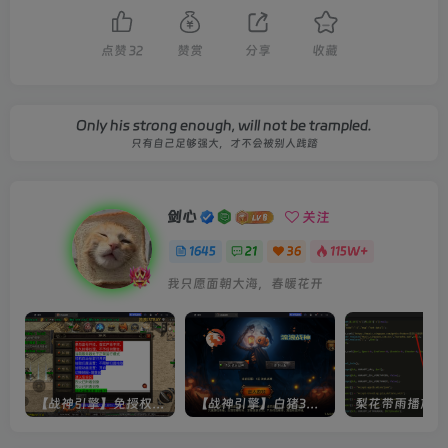
点赞
32
赞赏
分享
收藏
Only his strong enough, will not be trampled.
只有自己足够强大，才不会被别人践踏
剑心
关注
1645
21
36
115W+
我只愿面朝大海，春暖花开
【战神引擎】免授权-原生 [全屏自动拾取] 插件 + 配置教程（更新修复版，具体自测）
【战神引擎】白猪3-流浪战神3神技8大陆全屏拾取版特色服务端+生肖+转生+秘境+神魔+双端+教程(更新眼神拾取)