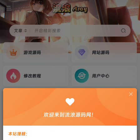
文章
开启精彩搜索
游戏源码
网站源码
修改教程
用户中心
首页
游戏源码
正文
【网单】-永恒之塔3.5精修java服务端+客户端
欢迎来到流浪源码网！
+教程
剑心
关注
私信
本站提醒：
10个月前更新