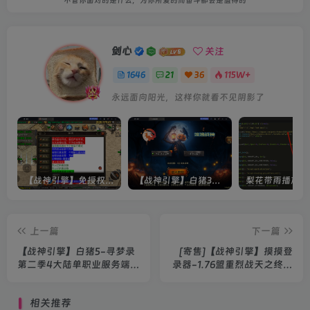
不管你面对的是什么，为你所爱的而奋斗都会是值得的
剑心
关注
1646
21
36
115W+
永远面向阳光，这样你就看不见阴影了
【战神引擎】免授权-原生 [全屏自动拾取] 插件 + 配置教程（更新修复版，具体自测）
【战神引擎】白猪3-流浪战神3神技8大陆全屏拾取版特色服务端+生肖+转生+秘境+神魔+双端+教程(更新眼神拾取)
上一篇
下一篇
【战神引擎】白猪5-寻梦录
[寄售]【战神引擎】摸摸登
第二季4大陆单职业服务端
录器-1.76盟重烈战天之终极
+双端+教程
免授权服务端+双端+教程
相关推荐