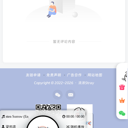
暂无评论内容
友链申请
免责声明
广告合作
网站地图
Copyright © 2022-2026 ・
流浪Stray
otten Sorrow (Eng.ver)
00:00 / 00:00
梁邦彦
随机播放