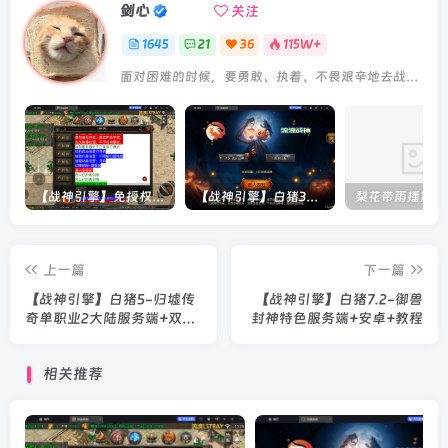
剑心
关注
1645
21
36
115W+
面对困难的时候，要勇敢、执着、不畏艰辛地去战胜它
【战神引擎】免授权-原生 [全屏自动拾取] 插件 + 配置教程（更新修复版，具体自测）
【战神引擎】白猪3-流浪战神3神技8大陆全屏拾取版特色服务端+生肖+转生+秘境+神魔+双端+教程(更新眼神拾取)
上一篇
下一篇
【战神引擎】白猪5-归墟传
【战神引擎】白猪7.2-御兽
奇单职业2大陆服务端+双端
封神特色服务端+安卓+教程
+教程
相关推荐