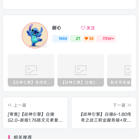
剑心
关注
1646
21
36
115W+
【战神引擎】免授权-原生 [全屏自动拾取] 插件 + 配置教程（更新修复版，具体自测）
【战神引擎】白猪3-流浪战神3神技8大陆全屏拾取版特色服务端+生肖+转生+秘境+神魔+双端+教程(更新眼神拾取)
上一篇
下一篇
[寄售]【战神引擎】白猪
【战神引擎】白猪6-1.80传
G2.0-新版1.76铭文元素复古
奇之战三职业服务端+双端
服务端高清重制版+双端+教
+教程
程
相关推荐