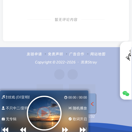
暂无评论内容
友链申请
免责声明
广告合作
网站地图
Copyright © 2022-2026 ・
流浪Stray
牵丝戏 (DJ亚明版)
00:00 / 00:00
不只中二/亚明
随机播放
扫码加微信
Q群100949232
无专辑
歌词开启