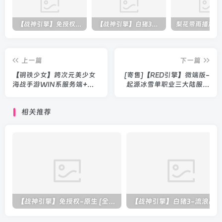
【战神引擎】免授权-原生 [全屏自动拾取] 插件 + 配置教程（更新修复版，具体自测）
【战神引擎】白猪3-流浪战神3神技8大陆全屏拾取版特色服务端+生肖+转生+秘境+神魔+双端+教程(更新眼神拾取)
上一篇
下一篇
【钢铁少女】跨次元美少女
[寄售]【RED引擎】微端版-
海战手游WIN系服务端+本
起源冰雪单职业三大陆服务
地注册+安卓+修改教程+架
端+安卓苹果PC三端+教程
设教程
相关推荐
【战神引擎】免授权-原生 [全屏自动拾取] 插件 + 配置教程（更新修复版，具体自测）