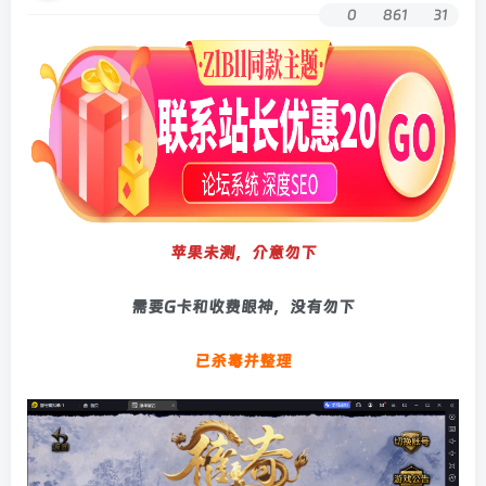
0
861
31
苹果未测，介意勿下
需要G卡和收费眼神，没有勿下
已杀毒并整理