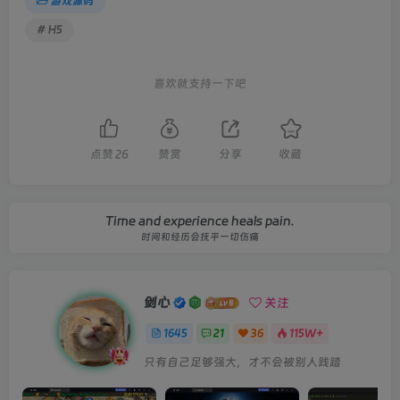
游戏源码
# H5
喜欢就支持一下吧
点赞
26
赞赏
分享
收藏
Time and experience heals pain.
时间和经历会抚平一切伤痛
剑心
关注
1645
21
36
115W+
只有自己足够强大，才不会被别人践踏