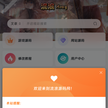
文章
开启精彩搜索
游戏源码
网站源码
修改教程
用户中心
首页
游戏源码
正文
三网H5游戏【万剑OLH5多区跨服版】2025整理
欢迎来到流浪源码网！
Win系服务端+GM后台+简易安卓客户端+教程
剑心
关注
私信
本站提醒：
1年前更新