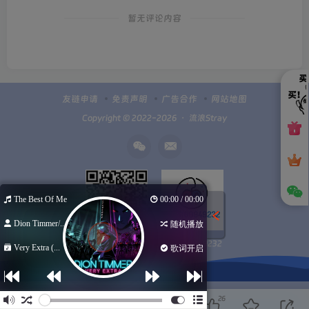
暂无评论内容
友链申请
免责声明
广告合作
网站地图
Copyright © 2022-2026 ・
流浪Stray
The Best Of Me
00:00 / 00:00
Dion Timmer/...
随机播放
Q群100949232
扫码加微信
Very Extra (...
歌词开启
26
欢迎您留下宝贵的见解！