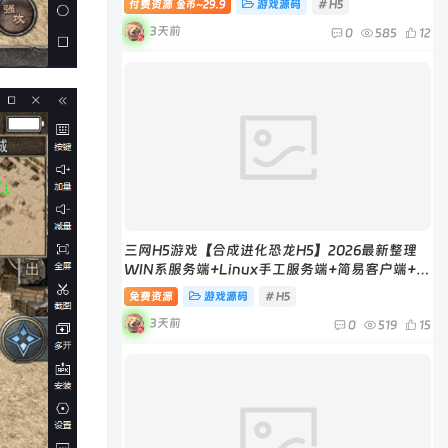
付费资源
29.9
游戏源码
# H5
金币~
3天前
0
585
12
三网H5游戏【合成进化恐龙H5】2026最新整理
WIN系服务端+Linux手工服务端+简易客户端+教
程
免费资源
游戏源码
# H5
3天前
0
519
15