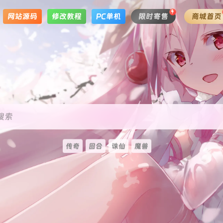
网站源码
修改教程
PC单机
限时寄售
商城首页
搜索
传奇
回合
诛仙
魔兽