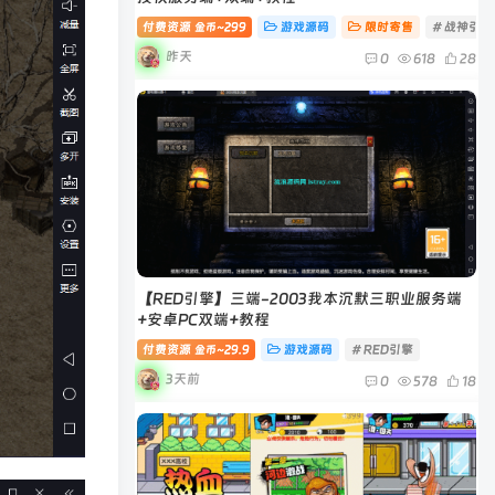
付费资源
299
游戏源码
限时寄售
# 战神引擎
金币~
昨天
0
618
28
【RED引擎】三端-2003我本沉默三职业服务端
+安卓PC双端+教程
付费资源
29.9
游戏源码
# RED引擎
金币~
3天前
0
578
18