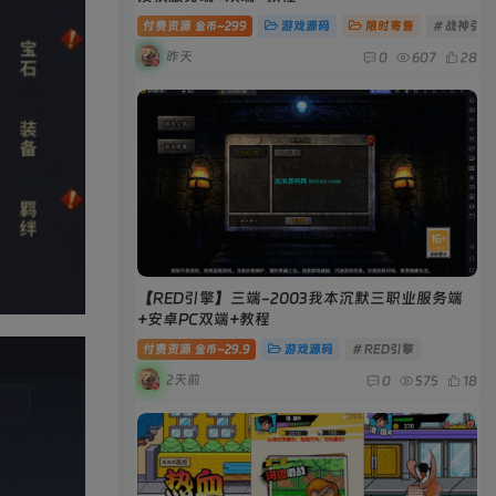
付费资源
299
游戏源码
限时寄售
# 战神引擎
金币~
昨天
0
607
28
【RED引擎】三端-2003我本沉默三职业服务端
+安卓PC双端+教程
付费资源
29.9
游戏源码
# RED引擎
金币~
2天前
0
575
18