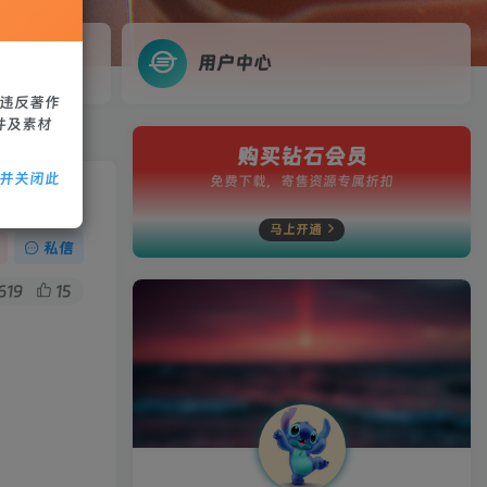
用户中心
、违反著作
件及素材
购买钻石会员
除并关闭此
免费下载，寄售资源专属折扣
卓+教程
马上开通
私信
619
15