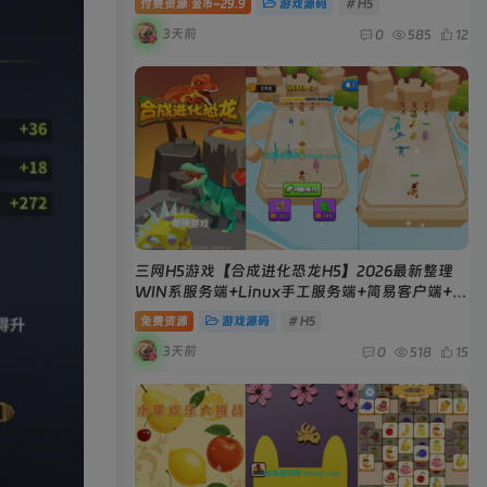
付费资源
29.9
游戏源码
# H5
金币~
3天前
0
585
12
三网H5游戏【合成进化恐龙H5】2026最新整理
WIN系服务端+Linux手工服务端+简易客户端+教
程
免费资源
游戏源码
# H5
3天前
0
518
15