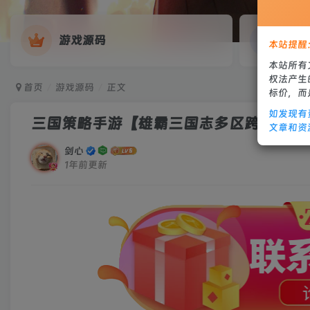
游戏源码
网
本站提醒
本站所有
权法产生
首页
游戏源码
正文
标价，而
如发现有
三国策略手游【雄霸三国志多区跨服版】20
文章和资
剑心
1年前更新