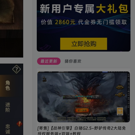
最近更新
猜你喜欢
[寄售]【战神引擎】白猪G2.5-野驴传奇2大陆免
授权服务端+双端+教程