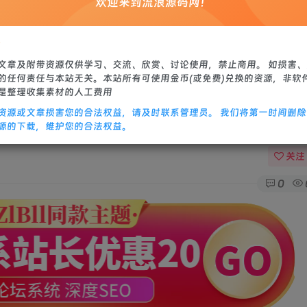
欢迎来到流浪源码网！
站源码
修改教程
：
文章及附带资源仅供学习、交流、欣赏、讨论使用，禁止商用。 如损害
的任何责任与本站无关。本站所有可使用金币(或免费)兑换的资源，非软
是整理收集素材的人工费用
资源或文章损害您的合法权益，请及时联系管理员。 我们将第一时间删
25最新整理Linux手工服务端+CDK后台+安
源的下载，维护您的合法权益。
关注
0