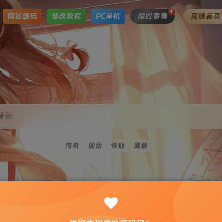
网站源码
修改教程
PC单机
限时寄售
商城首页
搜索
传奇
回合
诛仙
魔兽