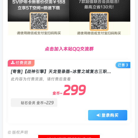
点击加入本站QQ交流群
付费资源
已售 3
[寄售]【战神引擎】天龙登录器-冰雪之城复古三职业服务端+双端(含64位客户端)+教程
此内容为付费资源，请付费后查看
299
金币~
229
钻石会员
金币~
登录购买
©
版权声明