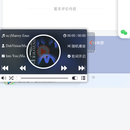
暂无评论内容
o You (Matvey Emerson Remix)
00:00 / 00:00
友链申请
免责声明
广告合作
网站地图
DubVision/Ma...
随机播放
Copyright © 2022-2026 ・
流浪Stray
Into You (Ma...
歌词开启
15
欢迎您留下宝贵的见解！
作词 : Duck Blackwell/Victor Leicher/Stephan Leicher/Ki
Fitzgerald
作曲 : Duck Blackwell/Victor Leicher/Stephan Leicher
扫码加微信
Q群100949232
Show me who you are
Show me all about you
Tell me, is it wrong in a crowded room
That you're all I'm into