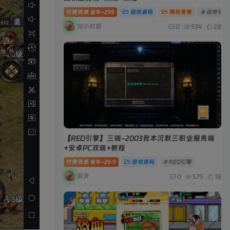
付费资源
299
游戏源码
限时寄售
# 战神引擎
金币~
16小时前
0
594
28
【RED引擎】三端-2003我本沉默三职业服务端
+安卓PC双端+教程
付费资源
29.9
游戏源码
# RED引擎
金币~
前天
0
575
18