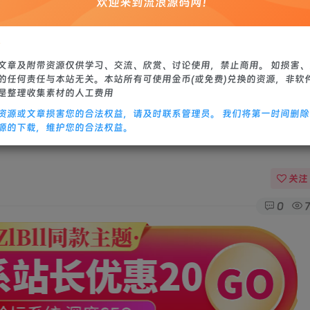
欢迎来到流浪源码网！
站源码
修改教程
：
文章及附带资源仅供学习、交流、欣赏、讨论使用，禁止商用。 如损害
的任何责任与本站无关。本站所有可使用金币(或免费)兑换的资源，非软
是整理收集素材的人工费用
资源或文章损害您的合法权益，请及时联系管理员。 我们将第一时间删
服务端+全套明文+版本修改教程+zip加密j解
源的下载，维护您的合法权益。
关注
0