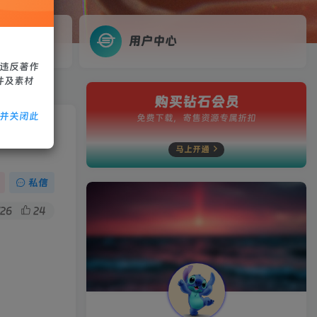
用户中心
、违反著作
件及素材
购买钻石会员
除并关闭此
免费下载，寄售资源专属折扣
密工具
马上开通
私信
726
24