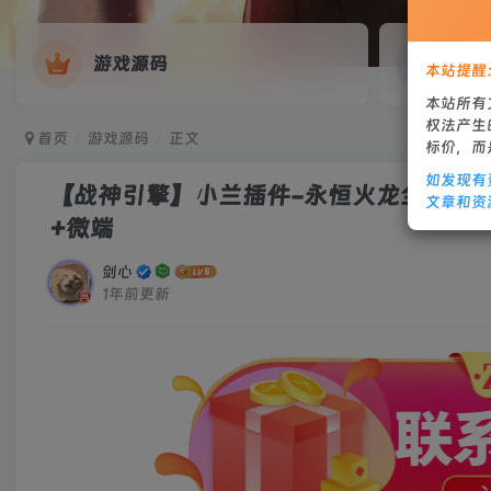
游戏源码
网
本站提醒
本站所有
权法产生
首页
游戏源码
正文
标价，而
如发现有
【战神引擎】小兰插件-永恒火龙全套明文
文章和资
+微端
剑心
1年前更新