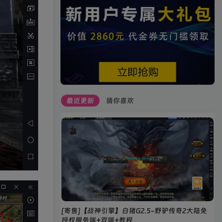
最近更新
猜你喜欢
[寄售]【战神引擎】白猪G2.5-野驴传奇2大陆免
授权服务端+双端+教程