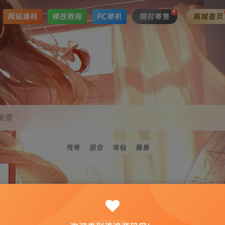
网站源码
修改教程
PC单机
限时寄售
商城首页
搜索
传奇
回合
诛仙
魔兽