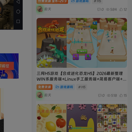
付费资源
29.9
游戏源码
# H5
金币~
前天
0
584
12
三网H5游戏【合成进化恐龙H5】2026最新整理
WIN系服务端+Linux手工服务端+简易客户端+教
程
免费资源
游戏源码
# H5
前天
0
518
15