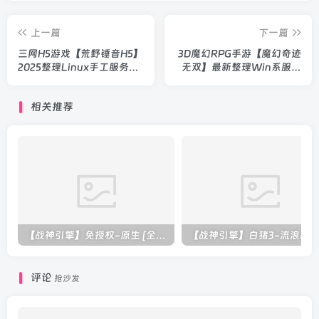
上一篇
下一篇
三网H5游戏【荒野锤音H5】
3D魔幻RPG手游【魔幻奇迹
2025整理Linux手工服务端
无双】最新整理Win系服务
+全套源码+部署教程+编译
端+运营后台+授权后台+安
记录+管理后台+CDK授权后
卓+教程
相关推荐
台+教程
【战神引擎】免授权-原生 [全屏自动拾取] 插件 + 配置教程（更新修复版，具体自测）
评论
抢沙发