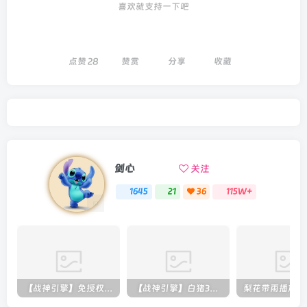
喜欢就支持一下吧
点赞
28
赞赏
分享
收藏
剑心
关注
1645
21
36
115W+
【战神引擎】免授权-原生 [全屏自动拾取] 插件 + 配置教程（更新修复版，具体自测）
【战神引擎】白猪3-流浪战神3神技8大陆全屏拾取版特色服务端+生肖+转生+秘境+神魔+双端+教程(更新眼神拾取)