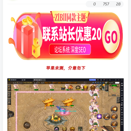
0
757
28
苹果未测，介意勿下