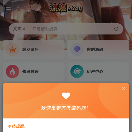
文章
开启精彩搜索
游戏源码
网站源码
修改教程
用户中心
首页
游戏源码
正文
【战神引擎】白猪2-骷髅传说单职业7大陆服务端
欢迎来到流浪源码网！
+双端+教程
剑心
关注
私信
本站提醒：
2年前更新