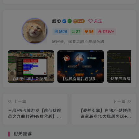
剑心
关注
1646
21
36
115W+
别回头，你要走的不是那条路
【战神引擎】免授权-原生 [全屏自动拾取] 插件 + 配置教程（更新修复版，具体自测）
【战神引擎】白猪3-流浪战神3神技8大陆全屏拾取版特色服务端+生肖+转生+秘境+神魔+双端+教程(更新眼神拾取)
上一篇
下一篇
三网H5卡牌游戏【修仙伏魔
【战神引擎】白猪2-骷髅传
录之九曲封神H5优化版】
说单职业10大陆服务端+双
2024整理Linux服务端+源
端+教程
码+GM后台+教程
相关推荐