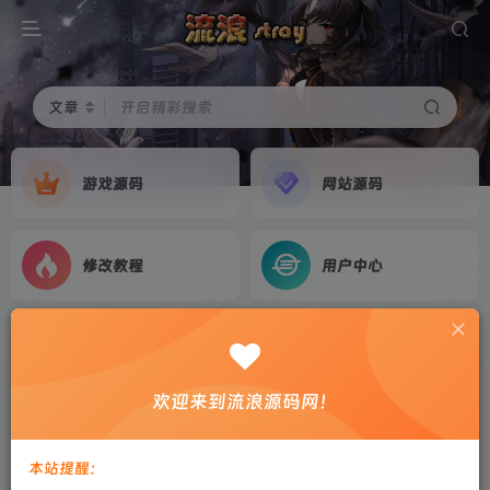
文章
开启精彩搜索
游戏源码
网站源码
修改教程
用户中心
首页
游戏源码
正文
卡牌回合手游【赛尔号之精灵大作战本地版】
欢迎来到流浪源码网！
2024最新整理Win系服务端+本地注册+GM授权
后台+教程
本站提醒：
剑心
关注
私信