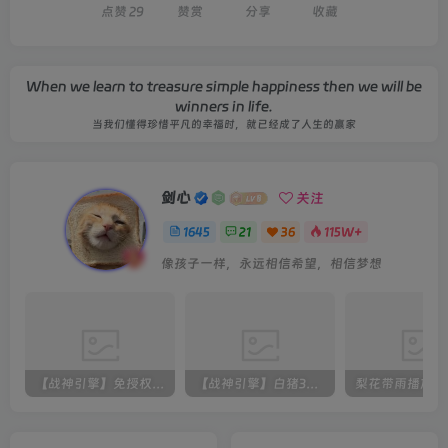
点赞
29
赞赏
分享
收藏
When we learn to treasure simple happiness then we will be
winners in life.
当我们懂得珍惜平凡的幸福时，就已经成了人生的赢家
剑心
关注
1645
21
36
115W+
像孩子一样，永远相信希望，相信梦想
【战神引擎】免授权-原生 [全屏自动拾取] 插件 + 配置教程（更新修复版，具体自测）
【战神引擎】白猪3-流浪战神3神技8大陆全屏拾取版特色服务端+生肖+转生+秘境+神魔+双端+教程(更新眼神拾取)