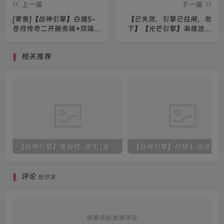
上一篇
下一篇
[寄售]【战神引擎】白猪5-
【已失效，引擎已拉闸，勿
苍月传奇二开服务端+双端
下】【光芒引擎】枭雄迷失
+教程
超变无限攻速版本+教程
相关推荐
【战神引擎】免授权-原生 [全屏自动拾取] 插件 + 配置教程（更新修复版，具体自测）
评论
抢沙发
请登录后发表评论