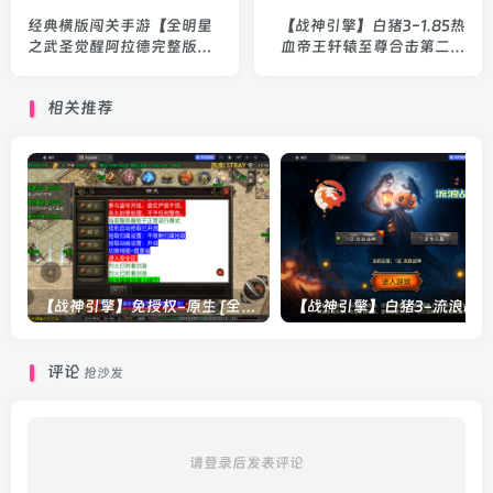
经典横版闯关手游【全明星
【战神引擎】白猪3-1.85热
之武圣觉醒阿拉德完整版】
血帝王轩辕至尊合击第二版
Linux本地学习手工端+后台
服务端+双端+教程
+安卓+教程
相关推荐
【战神引擎】免授权-原生 [全屏自动拾取] 插件 + 配置教程（更新修复版，具体自测）
评论
抢沙发
请登录后发表评论