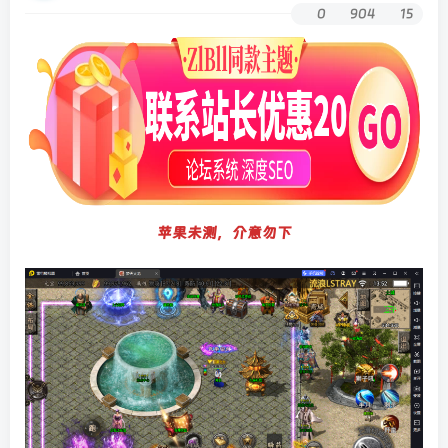
0
904
15
苹果未测，介意勿下