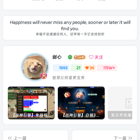
Happiness will never miss any people, sooner or later it will
find you.
幸福不会遗漏任何人，迟早有一天它会找到你
剑心
关注
1646
21
36
115W+
智慧比财富更宝贵
【战神引擎】免授权-原生 [全屏自动拾取] 插件 + 配置教程（更新修复版，具体自测）
【战神引擎】白猪3-流浪战神3神技8大陆全屏拾取版特色服务端+生肖+转生+秘境+神魔+双端+教程(更新眼神拾取)
上一篇
下一篇