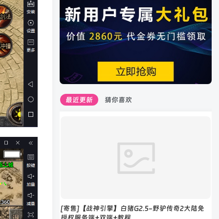
最近更新
猜你喜欢
[寄售]【战神引擎】白猪G2.5-野驴传奇2大陆免
授权服务端+双端+教程