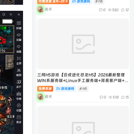
付费资源
29.9
游戏源码
# H5
金币~
前天
0
582
12
三网H5游戏【合成进化恐龙H5】2026最新整理
WIN系服务端+Linux手工服务端+简易客户端+教
程
免费资源
游戏源码
# H5
前天
0
518
15