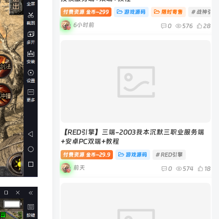
付费资源
299
游戏源码
限时寄售
# 战神引擎
金币~
6小时前
0
576
28
【RED引擎】三端-2003我本沉默三职业服务端
+安卓PC双端+教程
付费资源
29.9
游戏源码
# RED引擎
金币~
前天
0
574
18