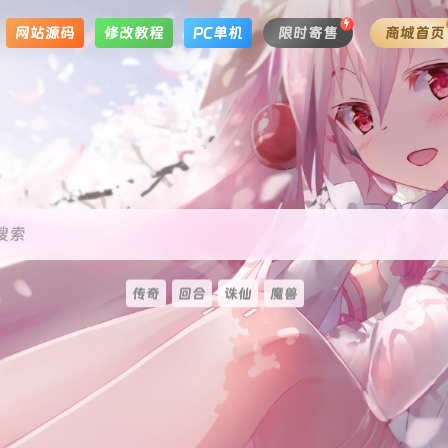
网站源码
修改教程
PC单机
限时寄售
商城首页
搜索
传奇
回合
诛仙
魔兽