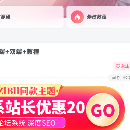
站源码
修改教程
端+双端+教程
关注
0