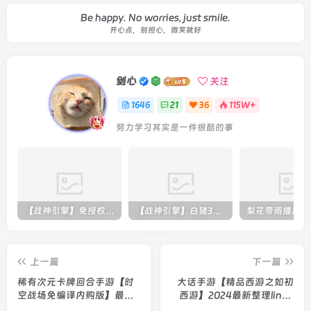
Be happy. No worries, just smile.
开心点，别担心，微笑就好
剑心
关注
1646
21
36
115W+
努力学习其实是一件很酷的事
【战神引擎】免授权-原生 [全屏自动拾取] 插件 + 配置教程（更新修复版，具体自测）
【战神引擎】白猪3-流浪战神3神技8大陆全屏拾取版特色服务端+生肖+转生+秘境+神魔+双端+教程(更新眼神拾取)
上一篇
下一篇
稀有次元卡牌回合手游【时
大话手游【精品西游之如初
空战场免编译内购版】最新
西游】2024最新整理linux
整理Linux手工端+双端+全
服务端+后台+双端+教程