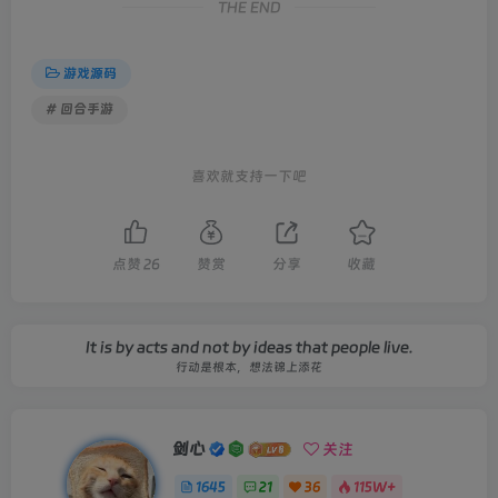
THE END
游戏源码
# 回合手游
喜欢就支持一下吧
点赞
26
赞赏
分享
收藏
It is by acts and not by ideas that people live.
行动是根本，想法锦上添花
剑心
关注
1645
21
36
115W+