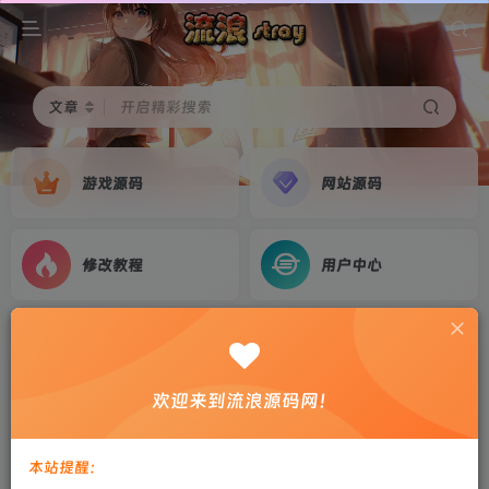
文章
开启精彩搜索
游戏源码
网站源码
修改教程
用户中心
首页
游戏源码
正文
3D回合手游【万灵山海之境】2024最新整理
欢迎来到流浪源码网！
Linux服务端+GM授权后台+双端+详细搭建教程
剑心
关注
私信
本站提醒：
2年前更新