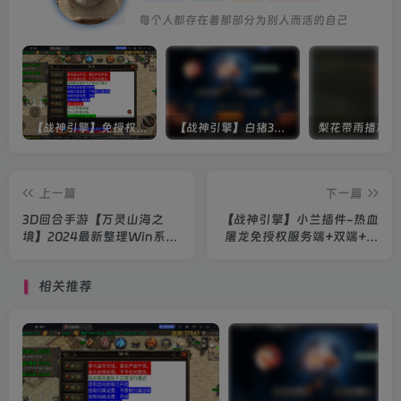
每个人都存在着那部分为别人而活的自己
【战神引擎】免授权-原生 [全屏自动拾取] 插件 + 配置教程（更新修复版，具体自测）
【战神引擎】白猪3-流浪战神3神技8大陆全屏拾取版特色服务端+生肖+转生+秘境+神魔+双端+教程(更新眼神拾取)
上一篇
下一篇
3D回合手游【万灵山海之
【战神引擎】小兰插件-热血
境】2024最新整理Win系服
屠龙免授权服务端+双端+教
务端+GM授权后台+安卓+详
程
细搭建教程
相关推荐