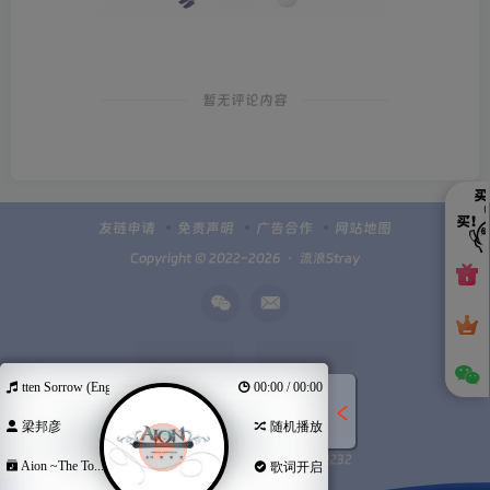
暂无评论内容
友链申请
免责声明
广告合作
网站地图
Copyright © 2022-2026 ・
流浪Stray
otten Sorrow (Eng.ver)
00:00 / 00:00
梁邦彦
随机播放
Q群100949232
扫码加微信
Aion ~The To...
歌词开启