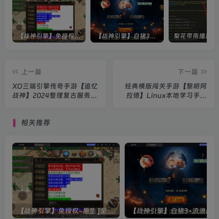
【战神引擎】免授权-原生 [全屏自动拾取] 插件 + 配置教程（更新修复版，具体自测）
【战神引擎】白猪3-流浪战神3神技8大陆全屏拾取版特色服务端+生肖+转生+秘境+神魔+双端+教程(更新眼神拾取)
上一篇
下一篇
XO三端引擎传奇手游【追忆
经典横版闯关手游【黎明阿
战神】2024整理复古服务端
拉德】Linux本地学习手工
+三端+教程
端+运营后台+双端+教程
相关推荐
【战神引擎】免授权-原生 [全屏自动拾取] 插件 + 配置教程（更新修复版，具体自测）