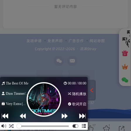
暂无评论内容
友链申请
免责声明
广告合作
网站地图
Copyright © 2022-2026 ・
流浪Stray
The Best Of Me
00:00 / 00:00
Dion Timmer/...
随机播放
Q群100949232
扫码加微信
Very Extra (...
歌词开启
17
1
欢迎您留下宝贵的见解！