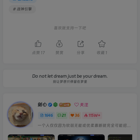
# 战神引擎
喜欢就支持一下吧
点赞
17
赞赏
分享
收藏
1
Do not let dream just be your dream.
别让梦想只停留在梦里
剑心
关注
1646
21
36
115W+
一个人仅仅因为软弱无能或优柔寡断就完全可能招致痛苦