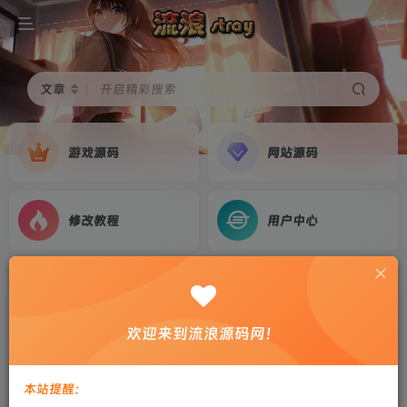
文章
开启精彩搜索
游戏源码
网站源码
修改教程
用户中心
首页
游戏源码
正文
【战神引擎】白猪3-青云志三职业九流派免授权服
欢迎来到流浪源码网！
务端+奇遇+双端+教程
剑心
关注
私信
本站提醒：
2年前更新