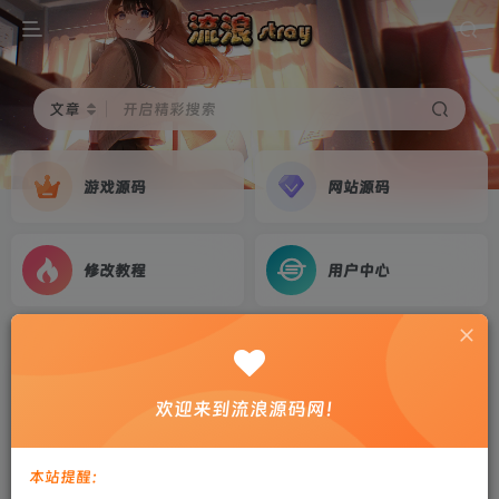
文章
开启精彩搜索
游戏源码
网站源码
修改教程
用户中心
首页
游戏源码
正文
大话手游【精品西游之通天西游超变轮回版】
欢迎来到流浪源码网！
2024最新整理linux服务端+后台+安卓+教程
剑心
关注
私信
本站提醒：
2年前更新