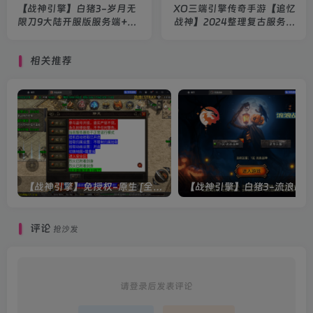
【战神引擎】白猪3-岁月无
XO三端引擎传奇手游【追忆
限刀9大陆开服版服务端+生
战神】2024整理复古服务端
肖+神器+时装+玉玺+金身
+三端+教程
+天书+双端+教程
相关推荐
【战神引擎】免授权-原生 [全屏自动拾取] 插件 + 配置教程（更新修复版，具体自测）
评论
抢沙发
请登录后发表评论