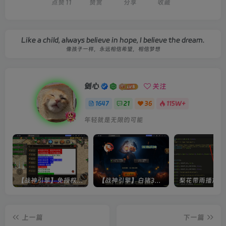
点赞
11
赞赏
分享
收藏
Like a child, always believe in hope, I believe the dream.
像孩子一样，永远相信希望，相信梦想
剑心
关注
1647
21
36
115W+
年轻就是无限的可能
【战神引擎】免授权-原生 [全屏自动拾取] 插件 + 配置教程（更新修复版，具体自测）
【战神引擎】白猪3-流浪战神3神技8大陆全屏拾取版特色服务端+生肖+转生+秘境+神魔+双端+教程(更新眼神拾取)
上一篇
下一篇