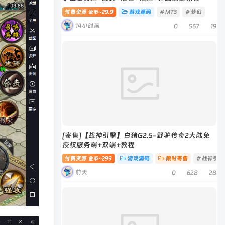
付费资源
29.9
游戏源码
# MT3
# 梦幻
金币~
14小时前
0
567
19
[寄售]【战神引擎】白猪G2.5-野驴传奇2大陆免
授权服务端+双端+教程
付费资源
299
游戏源码
限时寄售
# 战神引擎
金币~
前天
0
628
28