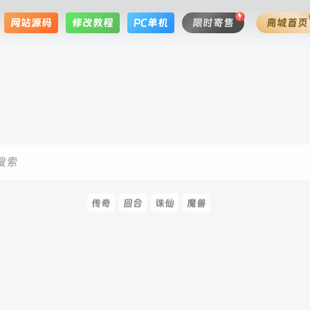
网站源码
修改教程
PC单机
限时寄售
商城首页
搜索
传奇
回合
诛仙
魔兽