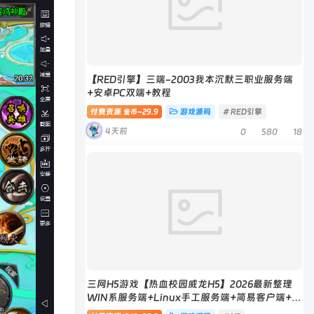
【RED引擎】三端-2003我本沉默三职业服务端
+安卓PC双端+教程
付费资源
29.9
游戏源码
# RED引擎
金币~
4天前
0
580
18
三网H5游戏【热血校园威龙H5】2026最新整理
WIN系服务端+Linux手工服务端+简易客户端+教
程