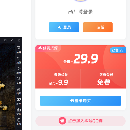
Hi！请登录
登录
注册
付费资源
已售 23
29.9
金币~
普通会员
钻石会员
9.9
免费
金币~
登录购买
点击加入本站QQ群