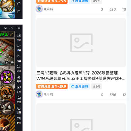
付费资源
29.9
游戏源码
# H5
金币~
4天前
0
620
18
三网H5游戏【战场小指挥H5】2026最新整理
WIN系服务端+Linux手工服务端+简易客户端+教
程
付费资源
29.9
游戏源码
# H5
金币~
4天前
0
586
12