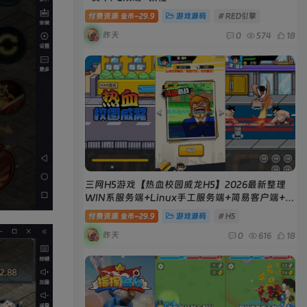
付费资源
29.9
游戏源码
# RED引擎
金币~
昨天
0
574
18
三网H5游戏【热血校园威龙H5】2026最新整理
WIN系服务端+Linux手工服务端+简易客户端+教
程
付费资源
29.9
游戏源码
# H5
金币~
昨天
0
616
18