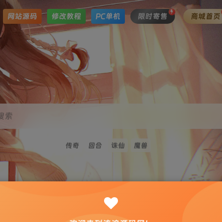
网站源码
修改教程
PC单机
限时寄售
商城首页
搜索
传奇
回合
诛仙
魔兽