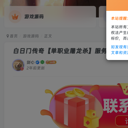
游戏源码
网
本站提醒
本站所有
权法产生
首页
游戏源码
正文
标价，而
如发现有
白日门传奇【单职业屠龙杀】服务端+双端
文章和资
剑心
2年前更新