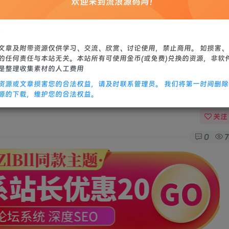
欢迎来到流浪源码网！
站源码
修改教程
：
文章及附带资源仅供学习、交流、欣赏、讨论使用，禁止商用。 如损害
的任何责任与本站无关。本站所有可使用金币(或免费)兑换的资源，非软
是整理收集素材的人工费用
资源或文章损害您的合法权益，请及时联系管理员。 我们将第一时间删
+GM授权后台+教程
源的下载，维护您的合法权益。
关注
0
7