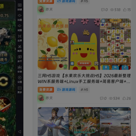
免费资源
游戏源码
# H5
昨天
0
518
15
三网H5游戏【水果欢乐大挑战H5】2026最新整理
WIN系服务端+Linux手工服务端+简易客户端+教
程
免费资源
游戏源码
# H5
昨天
0
534
26