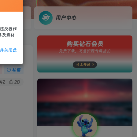
用户中心
、违反著作
件及素材
购买钻石会员
除并关闭此
免费下载，寄售资源专属折扣
马上开通
私信
42
28