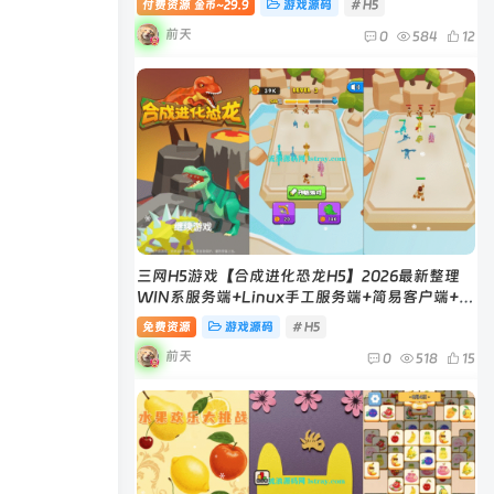
付费资源
29.9
游戏源码
# H5
金币~
前天
0
584
12
三网H5游戏【合成进化恐龙H5】2026最新整理
WIN系服务端+Linux手工服务端+简易客户端+教
程
免费资源
游戏源码
# H5
前天
0
518
15