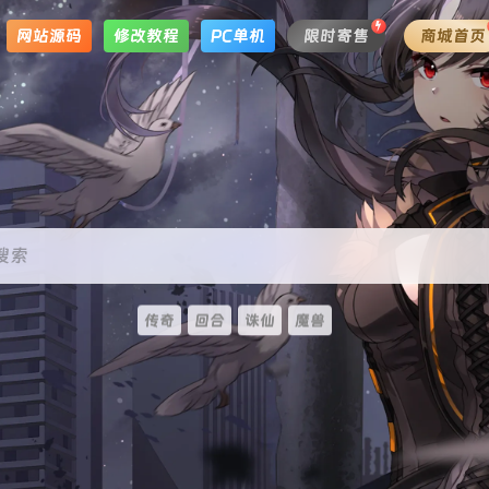
网站源码
修改教程
PC单机
限时寄售
商城首页
搜索
传奇
回合
诛仙
魔兽