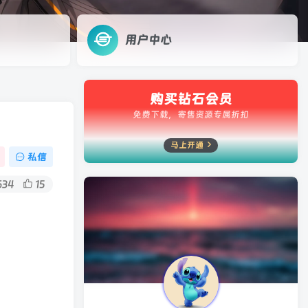
用户中心
、违反著作
件及素材
购买钻石会员
除并关闭此
免费下载，寄售资源专属折扣
马上开通
私信
634
15