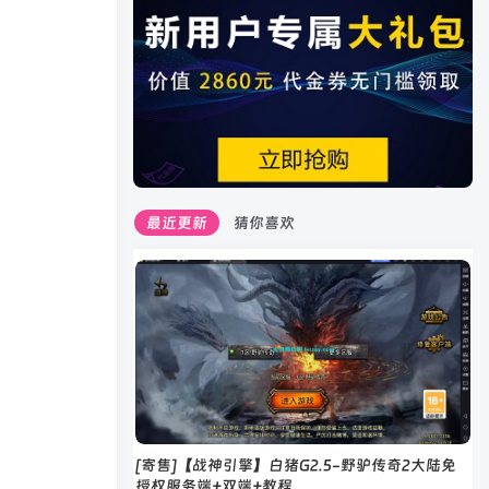
最近更新
猜你喜欢
[寄售]【战神引擎】白猪G2.5-野驴传奇2大陆免
授权服务端+双端+教程