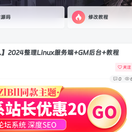
欢迎来到流浪源码网！
站源码
修改教程
：
文章及附带资源仅供学习、交流、欣赏、讨论使用，禁止商用。 如损害
的任何责任与本站无关。本站所有可使用金币(或免费)兑换的资源，非软
是整理收集素材的人工费用
资源或文章损害您的合法权益，请及时联系管理员。 我们将第一时间删
2024整理Linux服务端+GM后台+教程
源的下载，维护您的合法权益。
关注
0