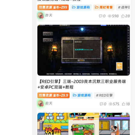
付费资源
299
游戏源码
限时寄售
# 战神引擎
金币~
昨天
0
598
28
【RED引擎】三端-2003我本沉默三职业服务端
+安卓PC双端+教程
付费资源
29.9
游戏源码
# RED引擎
金币~
前天
0
575
18