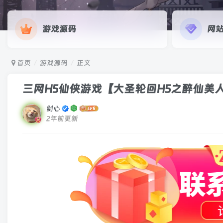
游戏源码
网
本站提醒
本站所有
权法产生
首页
游戏源码
正文
标价，而
如发现有
三网H5仙侠游戏【大圣轮回H5之醉仙美人】
文章和资
剑心
2年前更新