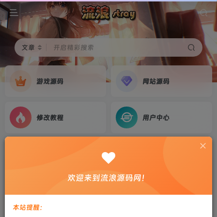
文章
开启精彩搜索
游戏源码
网站源码
修改教程
用户中心
首页
游戏源码
正文
【幽冥传奇】天玺996三职业-WIN系服务端+GM
欢迎来到流浪源码网！
后台+双端+教程
剑心
关注
私信
本站提醒：
2年前更新