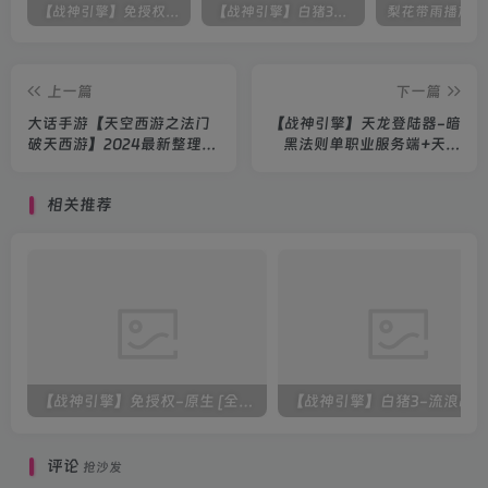
【战神引擎】免授权-原生 [全屏自动拾取] 插件 + 配置教程（更新修复版，具体自测）
【战神引擎】白猪3-流浪战神3神技8大陆全屏拾取版特色服务端+生肖+转生+秘境+神魔+双端+教程(更新眼神拾取)
上一篇
下一篇
大话手游【天空西游之法门
【战神引擎】天龙登陆器-暗
破天西游】2024最新整理
黑法则单职业服务端+天命
linux服务端+安卓+总后台
+翅膀+神器+法宝+法阵+时
+全套源码+教程
装+双端+教程
相关推荐
【战神引擎】免授权-原生 [全屏自动拾取] 插件 + 配置教程（更新修复版，具体自测）
评论
抢沙发