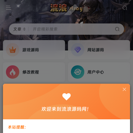
文章
开启精彩搜索
游戏源码
网站源码
修改教程
用户中心
首页
游戏源码
正文
怀旧回合手游【天书奇谈3D最新魔改版】2024最
欢迎来到流浪源码网！
新整理Linux手工服务端+双端+GM后台+教程
剑心
关注
私信
本站提醒：
2年前更新