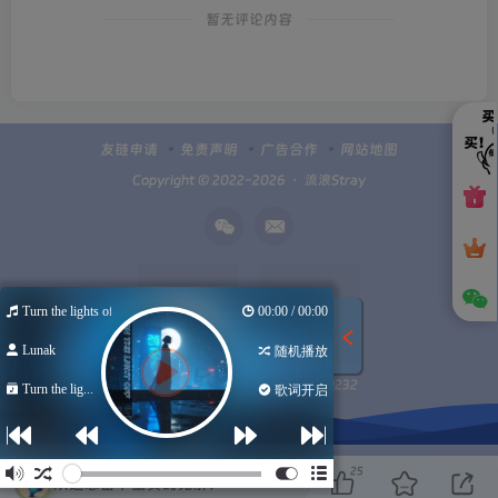
暂无评论内容
友链申请
免责声明
广告合作
网站地图
Copyright © 2022-2026 ・
流浪Stray
Turn the lights off
00:00 / 00:00
Lunak
随机播放
Q群100949232
扫码加微信
Turn the lig...
歌词开启
25
欢迎您留下宝贵的见解！