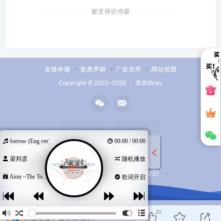
暂无评论内容
友链申请
免责声明
广告合作
网站地图
Copyright © 2022-2026 ・
流浪Stray
ten Sorrow (Eng.ver)
00:00 / 00:00
梁邦彦
随机播放
扫码加微信
Q群100949232
Aion ~The To...
歌词开启
20
欢迎您留下宝贵的见解！