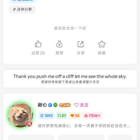
# 战神引擎
喜欢就支持一下吧
点赞
20
赞赏
分享
收藏
Thank you push me off a cliff let me see the whole sky.
感谢你将我推下悬崖让我看清整片天空
剑心
关注
1645
21
36
115W+
请对梦想充满信心，总有一天属于你的彩虹会在天空微笑