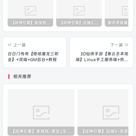
【战神引擎】免授权-原生 [全屏自动拾取] 插件 + 配置教程（更新修复版，具体自测）
【战神引擎】白猪3-流浪战神3神技8大陆全屏拾取版特色服务端+生肖+转生+秘境+神魔+双端+教程(更新眼神拾取)
上一篇
下一篇
白日门传奇【绝地屠龙三职
3D仙侠手游【青云志本地
业】+双端+GM后台+教程
端】Linux手工服务端+热更
新工具+双端+教程
相关推荐
【战神引擎】免授权-原生 [全屏自动拾取] 插件 + 配置教程（更新修复版，具体自测）