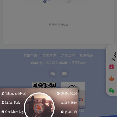
暂无评论内容
友链申请
免责声明
广告合作
网站地图
Copyright © 2022-2026 ・
流浪Stray
Talking to Myself
00:00 / 00:00
Linkin Park
随机播放
Q群100949232
扫码加微信
One More Lig...
歌词开启