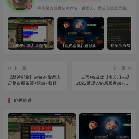
平富足的盛世徒然养成一批懦夫，困苦永远是坚强之母
【战神引擎】免授权-原生 [全屏自动拾取] 插件 + 配置教程（更新修复版，具体自测）
【战神引擎】白猪3-流浪战神3神技8大陆全屏拾取版特色服务端+生肖+转生+秘境+神魔+双端+教程(更新眼神拾取)
上一篇
下一篇
【战神引擎】白猪3-御风末
三网H5游戏【南天门H5】
日复古服务端+双端+教程
2023整理Win系服务端+GM
授权后台+教程
相关推荐