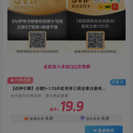
点击加入本站QQ交流群
付费资源
已售 13
【战神引擎】白猪5-1.76天虹传奇三职业复古服务端+披风+天赋+双端+教程
此内容为付费资源，请付费后查看
19.9
金币~
免费
免费
普通会员
钻石会员
登录购买