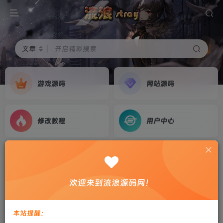
文章
开启精彩搜索
游戏源码
网站源码
修改教程
用户中心
首页
游戏源码
正文
【战神引擎】白猪5-1.76天虹传奇三职业复古服务
欢迎来到流浪源码网！
端+披风+天赋+双端+教程
剑心
关注
私信
本站提醒：
2年前更新