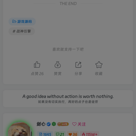
THE END
游戏源码
# 战神引擎
喜欢就支持一下吧
点赞
26
赞赏
分享
收藏
A good idea without action is worth nothing.
如果没有切实执行，再好的点子也是徒劳
剑心
关注
1645
21
36
115W+