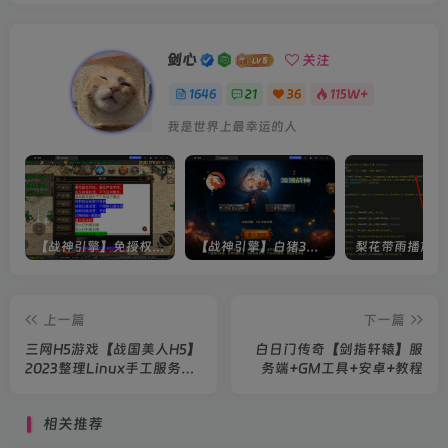
剑心
关注
1646
21
36
115W+
我是世界上最幸运的人
【战神引擎】免授权-原生 [全屏自动拾取] 插件 + 配置教程（更新修复版，具体自测）
【战神引擎】白猪3-流浪战神3神技8大陆全屏拾取版特色服务端+生肖+转生+秘境+神魔+双端+教程(更新眼神拾取)
上一篇
下一篇
三网H5游戏【战国美人H5】
白日门传奇【剑指轩辕】服
2023整理Linux手工服务端
务端+GM工具+安卓+教程
+GM授权后台+教程
相关推荐