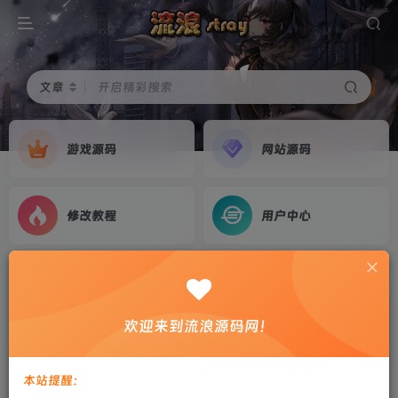
文章
开启精彩搜索
游戏源码
网站源码
修改教程
用户中心
首页
游戏源码
正文
三网H5仙侠游戏【御剑伏魔录H5】2023整理Win
欢迎来到流浪源码网！
系服务端+GM授权后台+教程
剑心
关注
私信
本站提醒：
2年前更新