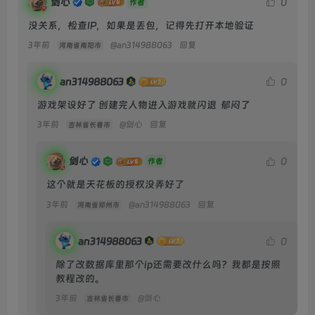
剑心
0
作者
没关系，检查IP，如果是丢包，记得先打开本地验证
3年前
@
an314988063
回复
河南省南阳市
an314988063
0
游戏架设好了 创建完人物进入游戏就闪退  郁闷了
3年前
@
剑心
回复
吉林省长春市
剑心
0
作者
这个就是天花板的授权没弄好了
3年前
@
an314988063
回复
河南省郑州市
an314988063
0
除了改数据库里那个ip还需要改什么吗？我都是按照
教程改的。
3年前
@
剑心
吉林省长春市