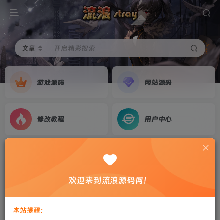
文章
开启精彩搜索
游戏源码
网站源码
修改教程
用户中心
首页
游戏源码
正文
免了【战神引擎】天花板插件-原始传奇复古免授
欢迎来到流浪源码网！
权服务端(修复版)+装备升星+锻造+天赋+图鉴+双
端+教程
本站提醒：
剑心
关注
私信