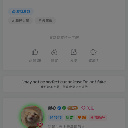
游戏源码
# 战神引擎
# 天花板
喜欢就支持一下吧
点赞
29
赞赏
分享
收藏
1
I may not be perfect but at least I’m not fake.
我可能不完美，但是我至少不虚伪
剑心
关注
1645
21
36
115W+
我是世界上最幸运的人