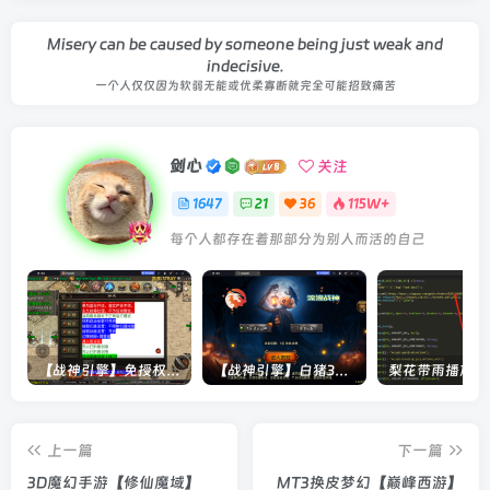
Misery can be caused by someone being just weak and
indecisive.
一个人仅仅因为软弱无能或优柔寡断就完全可能招致痛苦
剑心
关注
1647
21
36
115W+
每个人都存在着那部分为别人而活的自己
【战神引擎】免授权-原生 [全屏自动拾取] 插件 + 配置教程（更新修复版，具体自测）
【战神引擎】白猪3-流浪战神3神技8大陆全屏拾取版特色服务端+生肖+转生+秘境+神魔+双端+教程(更新眼神拾取)
上一篇
下一篇
3D魔幻手游【修仙魔域】
MT3换皮梦幻【巅峰西游】