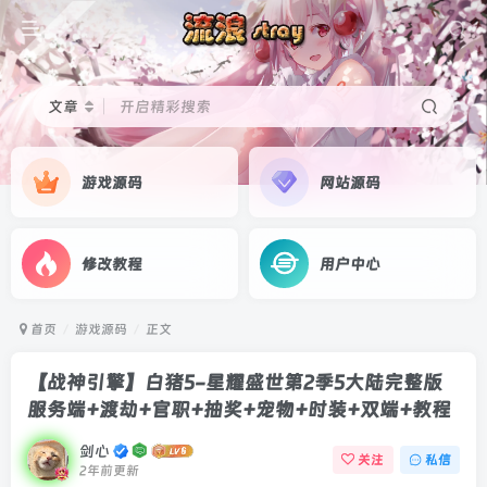
文章
开启精彩搜索
游戏源码
网站源码
修改教程
用户中心
首页
游戏源码
正文
【战神引擎】白猪5-星耀盛世第2季5大陆完整版
服务端+渡劫+官职+抽奖+宠物+时装+双端+教程
剑心
关注
私信
2年前更新