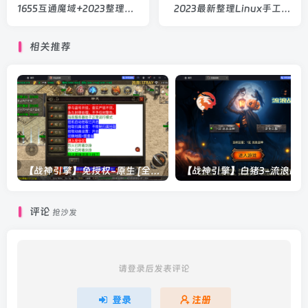
1655互通魔域+2023整理
2023最新整理Linux手工服
Win系服务端+本地验证+安
务端+双端+GM后台+详细搭
卓+GM工具+架设教程
建教程
相关推荐
【战神引擎】免授权-原生 [全屏自动拾取] 插件 + 配置教程（更新修复版，具体自测）
评论
抢沙发
请登录后发表评论
登录
注册