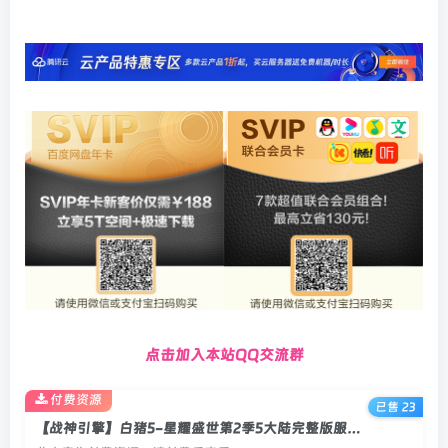
点击加入本站QQ交流群
付费资源
已售 23
【战神引擎】白猪5-星耀盛世第2季5大陆完整版服务端+渡劫+官职+抽奖+宠物+时装+双端+教程